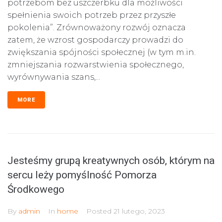
potrzebom bez uszczerbku dla możliwości
spełnienia swoich potrzeb przez przyszłe
pokolenia”. Zrównoważony rozwój oznacza
zatem, że wzrost gospodarczy prowadzi do
zwiększania spójności społecznej (w tym m.in.
zmniejszania rozwarstwienia społecznego,
wyrównywania szans,...
MORE
Jesteśmy grupą kreatywnych osób, którym na
sercu leży pomyślność Pomorza
Środkowego
By
admin
In
home
Posted
21 lutego, 2023