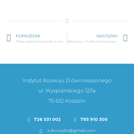
POPRZEDNI
NASTĘPNY
Próba teatralna seniorek w ramach projektu „Bezpieczny senior, to szczęśliwy senior”
Warsztaty z Grafiki Komputerowej dla Seniorów w Grudniu!
Instytut Rozwoju Zrównoważonego
ul. Wyspiańskiego 12/1a
75-632 Koszalin
726 531 002
795 910 300
irzkoszalin@gmail.com