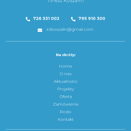
75-632 Koszalin
726 531 002
795 910 300
irzkoszalin@gmail.com
Na skróty:
Home
O nas
Aktualności
Projekty
Oferta
Zamówienia
Rodo
Kontakt