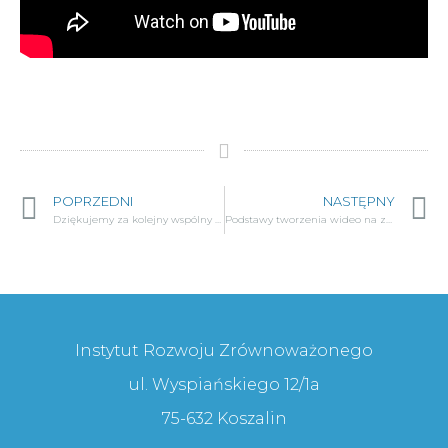
POPRZEDNI
NASTĘPNY
Dziękujemy za kolejny wspólny rok!
Podstawy tworzenia wideo na zajęciach z grafiki komputerowej dla seniorów
Instytut Rozwoju Zrównoważonego
ul. Wyspiańskiego 12/1a
75-632 Koszalin