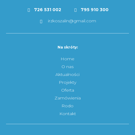
726 531 002
795 910 300
irzkoszalin@gmail.com
Na skróty:
Home
O nas
Aktualności
Projekty
Oferta
Zamówienia
Rodo
Kontakt