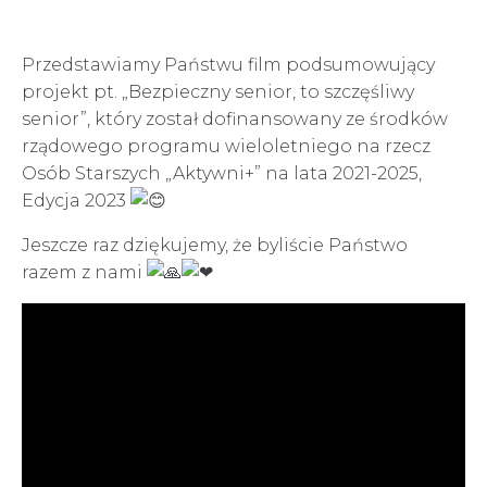
Przedstawiamy Państwu film podsumowujący
projekt pt. „Bezpieczny senior, to szczęśliwy
senior”, który został dofinansowany ze środków
rządowego programu wieloletniego na rzecz
Osób Starszych „Aktywni+” na lata 2021-2025,
Edycja 2023
Jeszcze raz dziękujemy, że byliście Państwo
razem z nami