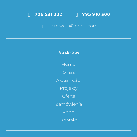
726 531 002
795 910 300
irzkoszalin@gmail.com
Na skróty:
Home
O nas
Aktualności
Projekty
Oferta
Zamówienia
Rodo
Kontakt