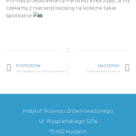
Poniżej przedstawiamy Państwu kilka zdjęć, a my
czekamy z niecierpliwością na kolejne takie
spotkanie
POPRZEDNI
NASTĘPNY
1,5% podatku na Stowarzyszenie Instytut Rozwoju Zrównoważonego
Dzień Kobiet 8 marca
Instytut Rozwoju Zrównoważonego
ul. Wyspiańskiego 12/1a
75-632 Koszalin