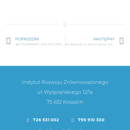
POPRZEDNI
NASTĘPNY
📣 FUNDRAISING DLA POCZĄTKUJĄCYCH 📣
Konferencja na temat spraw wsi powiatu koszalińskiego
Instytut Rozwoju Zrównoważonego
ul. Wyspiańskiego 12/1a
75-632 Koszalin
726 531 002
795 910 300