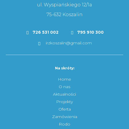
ul. Wyspiańskiego 12/1a
75-632 Koszalin
726 531 002
795 910 300
irzkoszalin@gmail.com
Na skróty:
Home
O nas
Aktualności
Projekty
Oferta
Zamówienia
Rodo