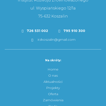
Instytut Rozwoju Zrównoważonego
ul. Wyspiańskiego 12/1a
75-632 Koszalin
726 531 002
795 910 300
irzkoszalin@gmail.com
Na skróty:
Home
O nas
Aktualności
Projekty
Oferta
Zamówienia