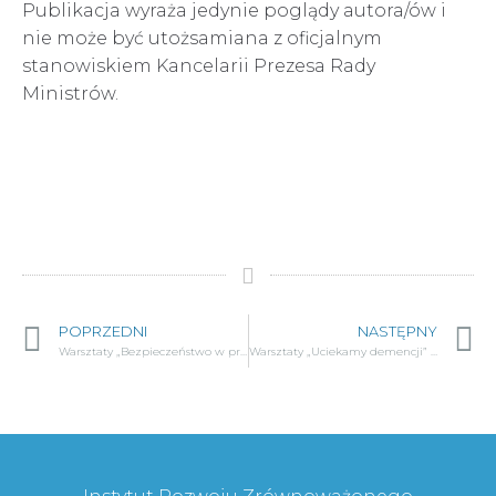
Publikacja wyraża jedynie poglądy autora/ów i
nie może być utożsamiana z oficjalnym
stanowiskiem Kancelarii Prezesa Rady
Ministrów.
POPRZEDNI
NASTĘPNY
Warsztaty „Bezpieczeństwo w przestrzeni publicznej” w ramach projektu „I ty zostaniesz seniorem”
Warsztaty „Uciekamy demencji” w ramach projektu „I ty zostaniesz seniorem”