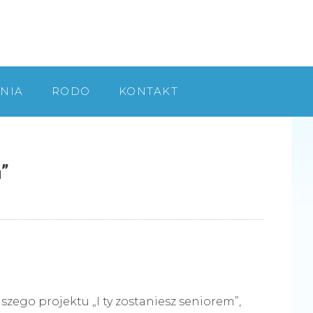
NIA
RODO
KONTAKT
”
zego projektu „I ty zostaniesz seniorem”,