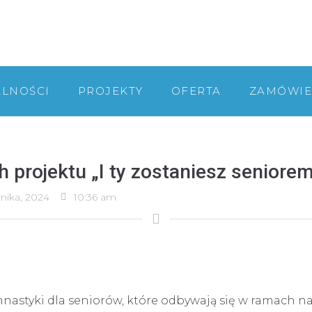
ALNOŚCI
PROJEKTY
OFERTA
ZAMÓWIE
 projektu „I ty zostaniesz seniorem
rnika, 2024
10:36 am
mnastyki dla seniorów, które odbywają się w ramach nas