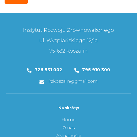
Instytut Rozwoju Zrównoważonego
ul. Wyspiańskiego 12/1a
75-632 Koszalin
726 531 002
795 910 300
irzkoszalin@gmail.com
Na skróty:
Home
O nas
Aktualności