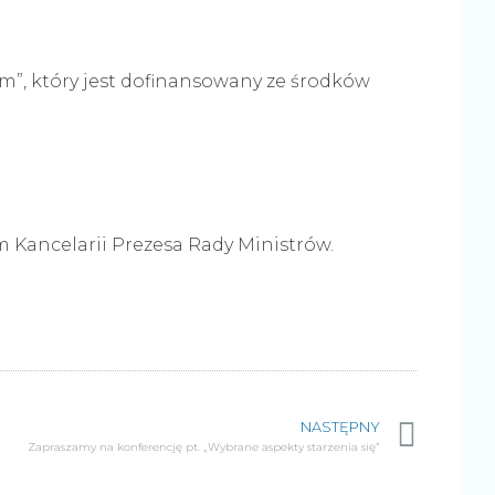
em”, który jest dofinansowany ze środków
m Kancelarii Prezesa Rady Ministrów.
NASTĘPNY
Zapraszamy na konferencję pt. „Wybrane aspekty starzenia się”