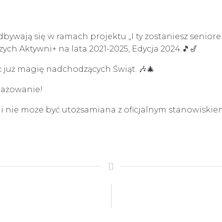
bywają się w ramach projektu „I ty zostaniesz senior
ch Aktywni+ na lata 2021-2025, Edycja 2024.🎵🎷
ąc już magię nadchodzących Świąt. 🎶🎄
gażowanie!
 i nie może być utożsamiana z oficjalnym stanowiskie