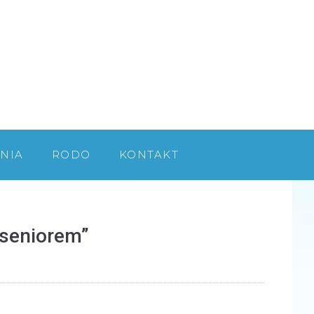
NIA
RODO
KONTAKT
 seniorem”