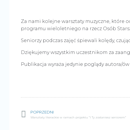
Za nami kolejne warsztaty muzyczne, które od
programu wieloletniego na rzecz Osób Starszy
Seniorzy podczas zajęć śpiewali kolędy, czuj
Dziękujemy wszystkim uczestnikom za zaan
Publikacja wyraża jedynie poglądy autora/ów
POPRZEDNI
Warsztaty literackie w ramach projektu ”I Ty zostaniesz seniorem”