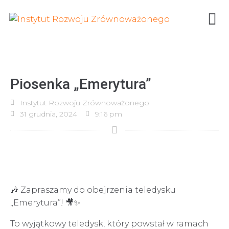
Piosenka „Emerytura”
Instytut Rozwoju Zrównoważonego
31 grudnia, 2024
9:16 pm
🎶 Zapraszamy do obejrzenia teledysku
„Emerytura”! 🎥✨
To wyjątkowy teledysk, który powstał w ramach