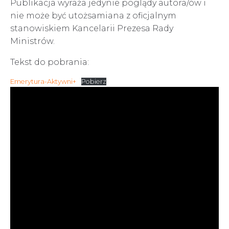
Publikacja wyraża jedynie poglądy autora/ów i
nie może być utożsamiana z oficjalnym
stanowiskiem Kancelarii Prezesa Rady
Ministrów.
Tekst do pobrania:
Emerytura-Aktywni+
Pobierz