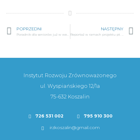
POPRZEDNI
NASTĘPNY
Poradnik dla seniorów już w wersji papierowej!
Reportaż w ramach projektu pt. „I ty zostaniesz seniorem”
Instytut Rozwoju Zrównoważonego
ul. Wyspiańskiego 12/1a
75-632 Koszalin
726 531 002
795 910 300
irzkoszalin@gmail.com