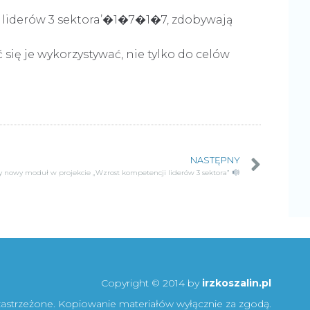
i liderów 3 sektora’�1�7�1�7, zdobywają
się je wykorzystywać, nie tylko do celów
NASTĘPNY
nowy moduł w projekcie „Wzrost kompetencji liderów 3 sektora”
Copyright © 2014 by
irzkoszalin.pl
zastrzeżone. Kopiowanie materiałów wyłącznie za zgodą.