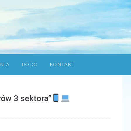
NIA
RODO
KONTAKT
rów 3 sektora”