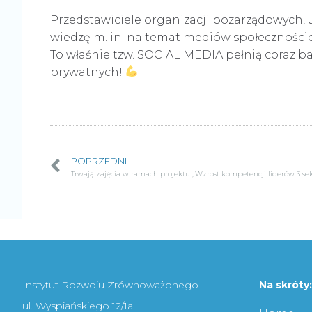
Przedstawiciele organizacji pozarządowych,
wiedzę m. in. na temat mediów społecznośc
To właśnie tzw. SOCIAL MEDIA pełnią coraz bar
prywatnych!
POPRZEDNI
Trwają zajęcia w ramach projektu „Wzrost kompetencji liderów 3 se
Instytut Rozwoju Zrównoważonego
Na skróty:
ul. Wyspiańskiego 12/1a