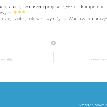
 uczestnicząc w naszym projekcie „Wzrost kompetencj
iowych.
dziej istotną rolę w naszym życiu! Warto więc nauczyć 
ktora” ⌨🖱
Rozpoczynamy 
Wszelkie prawa 