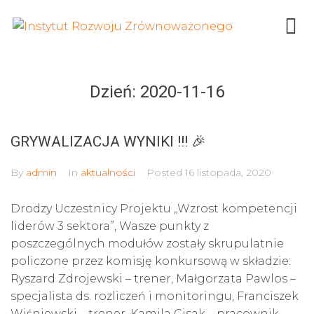
Dzień:
2020-11-16
GRYWALIZACJA WYNIKI !!! 🎉
By
admin
In
aktualności
Posted
16 listopada, 2020
Drodzy Uczestnicy Projektu „Wzrost kompetencji
liderów 3 sektora”, Wasze punkty z
poszczególnych modułów zostały skrupulatnie
policzone przez komisję konkursową w składzie:
Ryszard Zdrojewski – trener, Małgorzata Pawlos –
specjalista ds. rozliczeń i monitoringu, Franciszek
Wiśniewski – trener, Kamila Cisak – pracownik