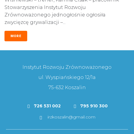
Stowarzyszenia Instytut Rozwoju
Zrównoważonego jednogłośnie ogłosiła
zwycięzcę grywalizacji –...
MORE
Instytut Rozwoju Zrównoważonego
ul. Wyspiańskiego 12/1a
75-632 Koszalin
726 531 002
795 910 300
irzkoszalin@gmail.com