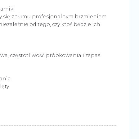
namiki
y się z tłumu profesjonalnym brzmieniem
ezależnie od tego, czy ktoś będzie ich
owa, częstotliwość próbkowania i zapas
rania
ięty.