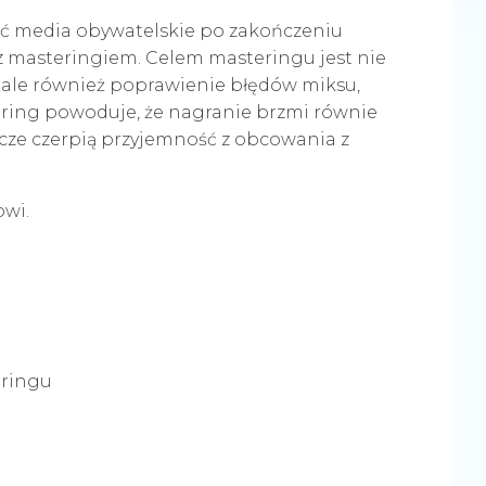
zić media obywatelskie po zakończeniu
 masteringiem. Celem masteringu jest nie
 ale również poprawienie błędów miksu,
tering powoduje, że nagranie brzmi równie
acze czerpią przyjemność z obcowania z
owi.
h
eringu