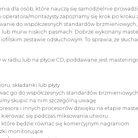
lenia dla osób, które nauczą się samodzielnie prowad
operatora/montażysty zapoznamy się krok po kroku z
sowanie do współczesnych standardów brzmieniowych,
okal lub muł w niskich pasmach. Dobrze wykonany mas
iofilskim zestawie odsłuchowym. To sprawia, że słuch
y w radiu lub na płycie CD, poddawane jest mastering
ru, składanki lub płyty
sować go do współczesnych standardów brzmieniowyc
simy skupić na nim szczególną uwagę
mpresora i innych procesorów dźwięku na etapie mast
m kierować się podczas miksowania utworu
e, które będzie równać się komercyjnym nagraniom
czki monitorujące