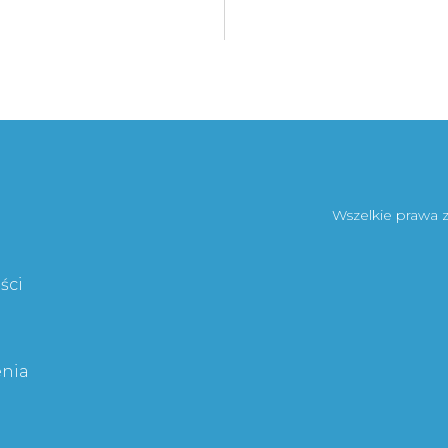
Wszelkie prawa 
ści
nia