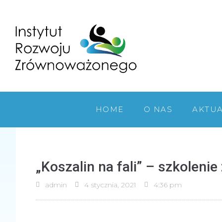
HOME
O NAS
AKTU
„Koszalin na fali” – szkolenie
admin
4 stycznia, 2021
4:36 pm