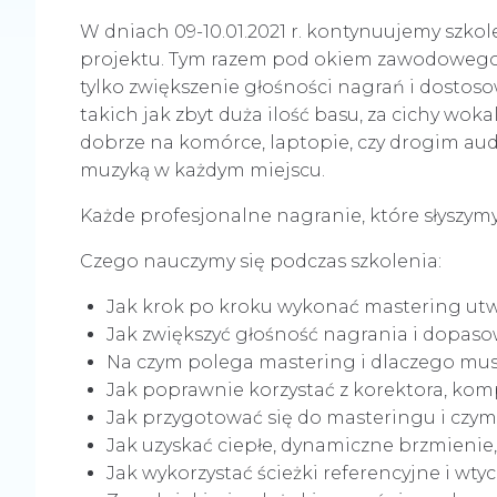
W dniach 09-10.01.2021 r. kontynuujemy szko
projektu. Tym razem pod okiem zawodowego 
tylko zwiększenie głośności nagrań i dosto
takich jak zbyt duża ilość basu, za cichy w
dobrze na komórce, laptopie, czy drogim aud
muzyką w każdym miejscu.
Każde profesjonalne nagranie, które słyszym
Czego nauczymy się podczas szkolenia:
Jak krok po kroku wykonać mastering utwo
Jak zwiększyć głośność nagrania i dopa
Na czym polega mastering i dlaczego mu
Jak poprawnie korzystać z korektora, ko
Jak przygotować się do masteringu i czy
Jak uzyskać ciepłe, dynamiczne brzmieni
Jak wykorzystać ścieżki referencyjne i wty