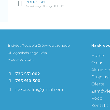
POPRZEDNI
Szczęśliwego Nowego Roku!!🕛
Instytut Rozwoju Zrównoważonego
Na skróty:
ul. Wyspiańskiego 12/1a
Home
75-632 Koszalin
O nas
Aktualno
726 531 002
Projekty
795 910 300
Oferta
irzkoszalin@gmail.com
Zamówie
Rodo
Kontakt