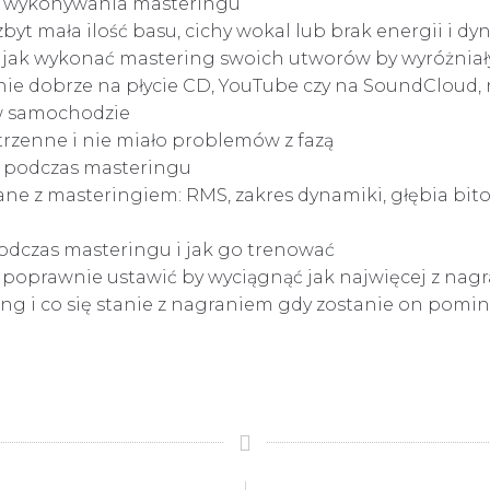
as wykonywania masteringu
zbyt mała ilość basu, cichy wokal lub brak energii i dy
i jak wykonać mastering swoich utworów by wyróżniał
ie dobrze na płycie CD, YouTube czy na SoundCloud, ni
 w samochodzie
strzenne i nie miało problemów z fazą
ać podczas masteringu
ne z masteringiem: RMS, zakres dynamiki, głębia bit
odczas masteringu i jak go trenować
go poprawnie ustawić by wyciągnąć jak najwięcej z nag
ng i co się stanie z nagraniem gdy zostanie on pomin