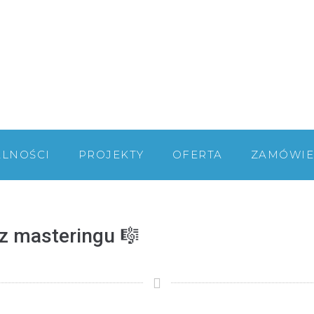
ALNOŚCI
PROJEKTY
OFERTA
ZAMÓWIE
 z masteringu 🎼