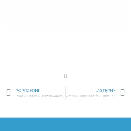
POPRZEDNI
NASTĘPNY
Instytut Rozwoju Zrównoważonego włącza się w akcję pomocy uchodźcom z Ukrainy
„Smaki i kolory powiatu koszalińskiego”