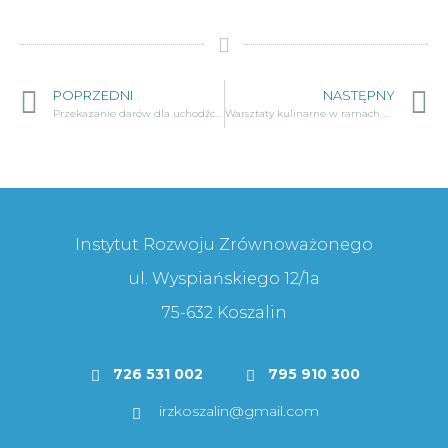
POPRZEDNI
NASTĘPNY
Przekazanie darów dla uchodźców z Ukrainy w Iwięcinie
Warsztaty kulinarne w ramach projektu pt. „Smaki i kolory powiatu koszalińskiego”
Instytut Rozwoju Zrównoważonego
ul. Wyspiańskiego 12/1a
75-632 Koszalin
726 531 002
795 910 300
irzkoszalin@gmail.com