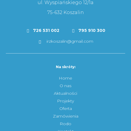
ul. Wyspiańskiego 12/1a
75-632 Koszalin
726 531 002
795 910 300
irzkoszalin@gmail.com
Na skróty:
Home
O nas
Aktualności
Projekty
Oferta
Zamówienia
Rodo