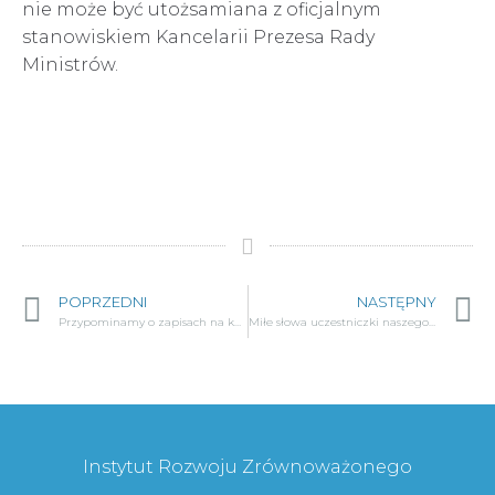
nie może być utożsamiana z oficjalnym
stanowiskiem Kancelarii Prezesa Rady
Ministrów.
POPRZEDNI
NASTĘPNY
Przypominamy o zapisach na kurs fundraisingu
Miłe słowa uczestniczki naszego kursu fundraisingowego
Instytut Rozwoju Zrównoważonego