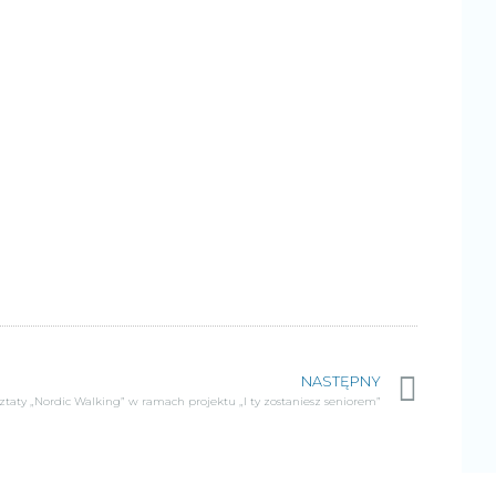
NASTĘPNY
ztaty „Nordic Walking” w ramach projektu „I ty zostaniesz seniorem”