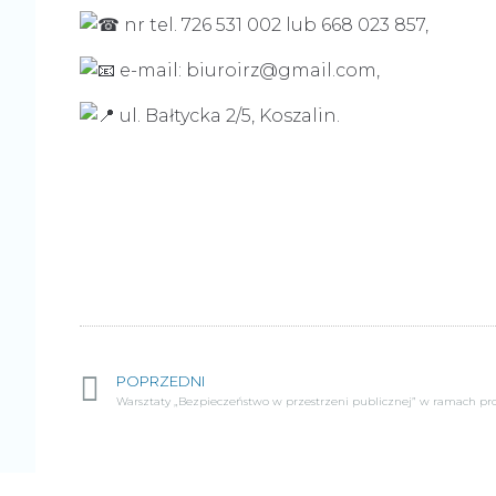
nr tel. 726 531 002 lub 668 023 857,
e-mail: biuroirz@gmail.com,
ul. Bałtycka 2/5, Koszalin.
POPRZEDNI
Warsztaty „Bezpieczeństwo w przestrzeni publicznej” w ramach proj