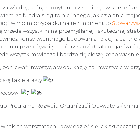
o
za wiedzę, którą zdobyłam uczestnicząc w kursie fundr
ż wiem, że fundraising to nic innego jak działania maj
nizacji w moim przypadku na ten moment to
Stowarzys
ię przede wszystkim na przemyślanej i skutecznej stra
nież konsekwentnego budowania relacji z partneram
dzeniu przedsięwzięcia bierze udział cała organizacja
e wszystkim wiedza i bardzo się cieszę, że to właśnie
nieważ inwestycja w edukację, to inwestycja w przys
oszą takie efekty
ukcesów!
o Programu Rozwoju Organizacji Obywatelskich na la
 w takich warsztatach i dowiedzieć się jak skutecznie 