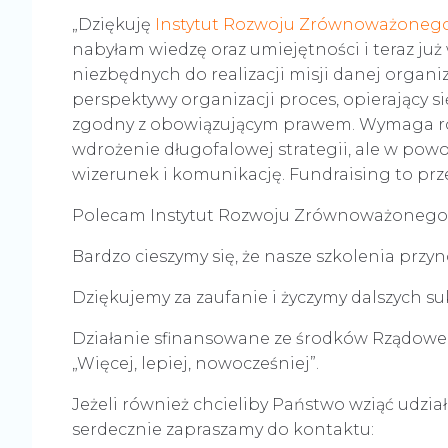
„Dziękuję
Instytut Rozwoju Zrównoważoneg
nabyłam wiedzę oraz
umiejętności i teraz ju
niezbędnych do realizacji misji danej orga
perspektywy organizacji proces, opierający s
zgodny z obowiązującym prawem. Wymaga rów
wdrożenie długofalowej strategii, ale w powo
wizerunek i komunikację. Fundraising to przed
Polecam Instytut Rozwoju Zrównoważonego, po
Bardzo cieszymy się, że nasze szkolenia przyn
Dziękujemy za zaufanie i życzymy dalszych s
Działanie sfinansowane ze środków Rządoweg
„Więcej, lepiej, nowocześniej”.
Jeżeli również chcieliby Państwo wziąć udział
serdecznie zapraszamy do kontaktu: