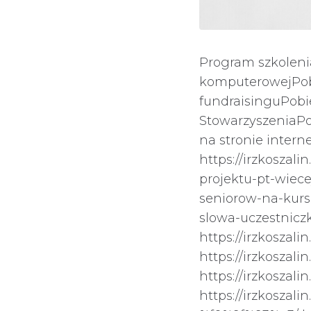
Program szkolenia
komputerowejPobi
fundraisinguPobie
StowarzyszeniaPob
na stronie inter
https://irzkoszal
projektu-pt-wiece
seniorow-na-kurs-
slowa-uczestnicz
https://irzkoszal
https://irzkoszal
https://irzkoszal
https://irzkoszal