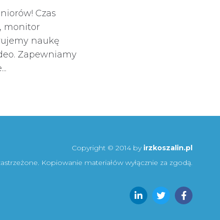
niorów! Czas
y, monitor
ferujemy naukę
wideo. Zapewniamy
..
Copyright © 2014 by
irzkoszalin.pl
zastrzeżone. Kopiowanie materiałów wyłącznie za zgodą.