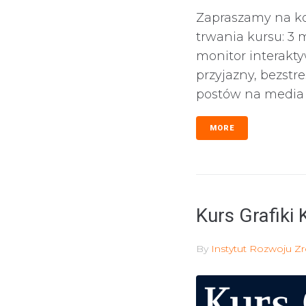
Zapraszamy na ko
trwania kursu: 3 
monitor interakt
przyjazny, bezstr
postów na media 
MORE
Kurs Grafiki
By
Instytut Rozwoju 