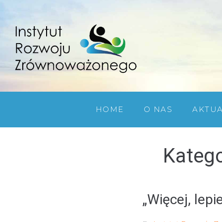
HOME
O NAS
AKTU
Katego
„Więcej, lepi