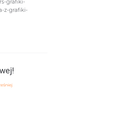
s-grafiki-
-z-grafiki-
wej!
ześniej