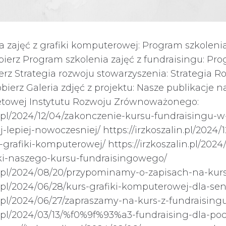
 zajęć z grafiki komputerowej: Program szkolenia 
erz Program szkolenia zajęć z fundraisingu: Pro
rz Strategia rozwoju stowarzyszenia: Strategia R
ierz Galeria zdjęć z projektu: Nasze publikacje n
netowej Instytutu Rozwoju Zrównoważonego:
in.pl/2024/12/04/zakonczenie-kursu-fundraisingu-
j-lepiej-nowoczesniej/ https://irzkoszalin.pl/2024
grafiki-komputerowej/ https://irzkoszalin.pl/2024
ki-naszego-kursu-fundraisingowego/
in.pl/2024/08/20/przypominamy-o-zapisach-na-kur
in.pl/2024/06/28/kurs-grafiki-komputerowej-dla-se
in.pl/2024/06/27/zapraszamy-na-kurs-z-fundraising
in.pl/2024/03/13/%f0%9f%93%a3-fundraising-dla-po