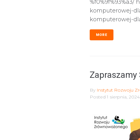
%f0%9f%93%a3/ htt
komputerowej-dla-s
komputerowej-dla-
MORE
Zapraszamy S
By
Instytut Rozwoju 
Posted
1 sierpnia, 2024