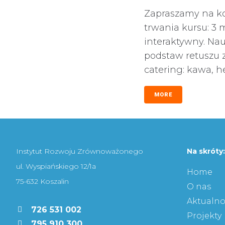
Zapraszamy na ko
trwania kursu: 3 
interaktywny. Nau
podstaw retuszu 
catering: kawa, h
MORE
Instytut Rozwoju Zrównoważonego
Na skróty:
ul. Wyspiańskiego 12/1a
Home
75-632 Koszalin
O nas
Aktualno
726 531 002
Projekty
795 910 300