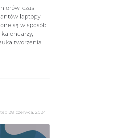
niorów! czas
santów laptopy,
zone są w sposób
 kalendarzy,
ka tworzenia...
sted
28 czerwca, 2024