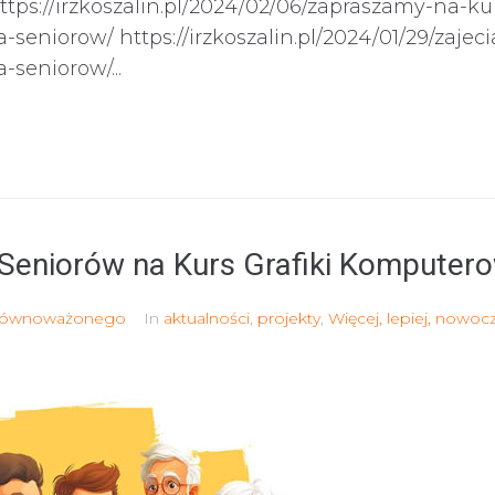
ps://irzkoszalin.pl/2024/02/06/zapraszamy-na-kur
eniorow/ https://irzkoszalin.pl/2024/01/29/zajecia
seniorow/...
eniorów na Kurs Grafiki Komputero
Zrównoważonego
In
aktualności
,
projekty
,
Więcej, lepiej, nowoc