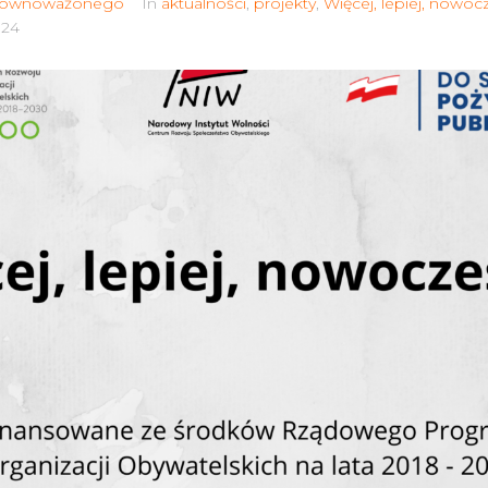
Zrównoważonego
In
aktualności
,
projekty
,
Więcej, lepiej, nowoc
024