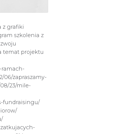
z grafiki
gram szkolenia z
ozwoju
a temat projektu
w-ramach-
/12/06/zapraszamy-
/08/23/mile-
s-fundraisingu/
niorow/
u/
czatkujacych-